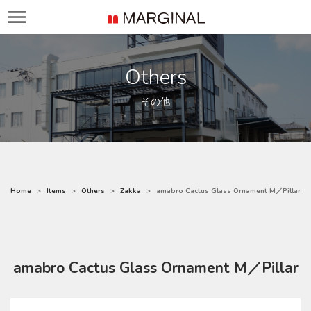
Others
その他
Home
Items
Others
Zakka
amabro Cactus Glass Ornament M／Pillar
amabro Cactus Glass Ornament M／Pillar