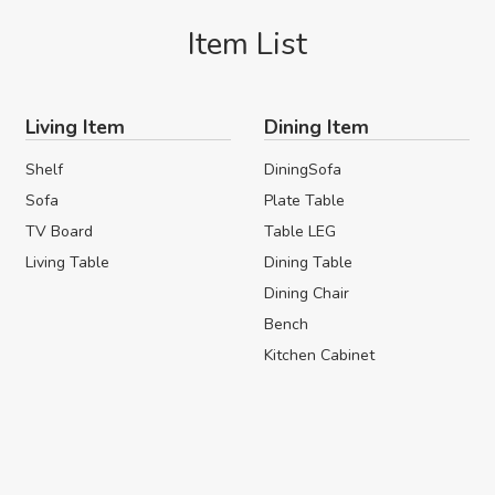
Item List
Living Item
Dining Item
Shelf
DiningSofa
Sofa
Plate Table
TV Board
Table LEG
Living Table
Dining Table
Dining Chair
Bench
Kitchen Cabinet