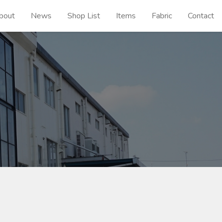
bout
News
Shop List
Items
Fabric
Contact