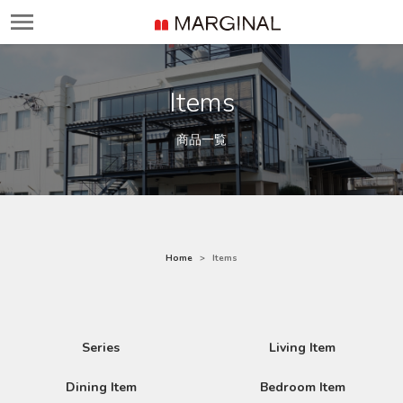
Items
商品一覧
Home
Items
Series
Living Item
Dining Item
Bedroom Item